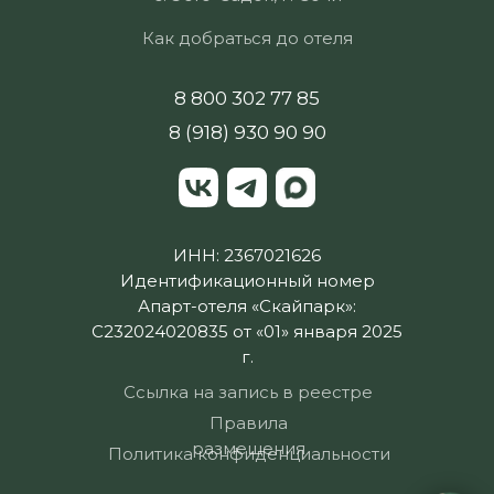
Как добраться до отеля
8 800 302 77 85
8 (918) 930 90 90
ИНН: 2367021626
Идентификационный номер
Апарт-отеля «Скайпарк»:
С232024020835 от «01» января 2025
г.
Ссылка на запись в реестре
Правила
размещения
Политика конфиденциальности