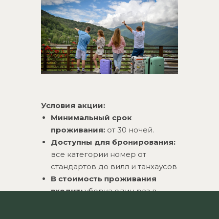
сможете работать на собственном
балконе с видом на горы, дыша
свежим горным воздухом, или
посещать множество кафе и
ресторанов курорта Роза Хутор.
Здесь легко перезагрузиться в
течение рабочей недели: на
разных высотах курорта доступно
более 50 активностей для всей
Условия акции:
семьи.
Минимальный срок
проживания:
от 30 ночей.
Доступны для бронирования:
все категории номер от
стандартов до вилл и танхаусов
В стоимость проживания
входит:
уборка один раз в
четыре дня, трансфер до Роза
Долины и обратно, охраняемая