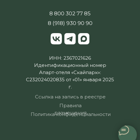
8 800 302 77 85
8 (918) 930 90 90
ИНН: 2367021626
Идентификационный номер
Апарт-отеля «Скайпарк»:
С232024020835 от «01» января 2025
г.
Ссылка на запись в реестре
Правила
размещения
Политика конфиденциальности