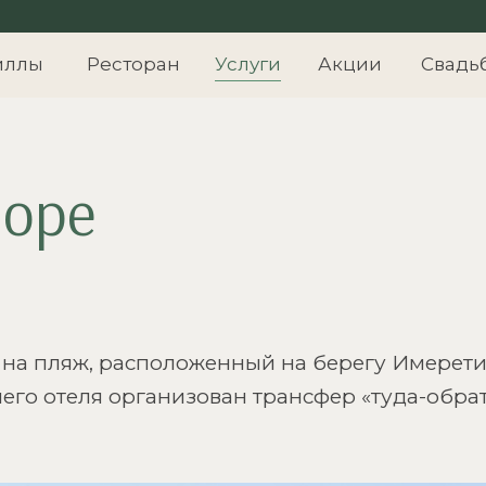
иллы
Ресторан
Услуги
Акции
Свадь
море
 на пляж, расположенный на берегу Имерети
его отеля организован трансфер «туда-обрат