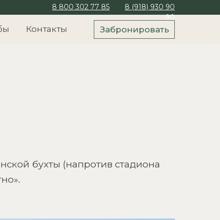
8 800 302 77 85
8 (918) 930 90
90
бы
Контакты
Забронировать
нской бухты (напротив стадиона
но».