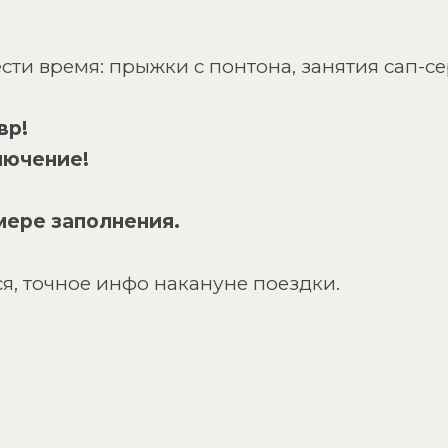
ти время: прыжки с понтона, занятия сап-с
вр!
лючение!
мере заполнения.
я, точное инфо накануне поездки.